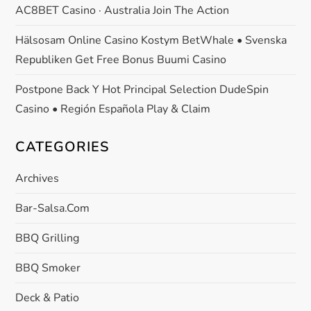
AC8BET Casino · Australia Join The Action
Hälsosam Online Casino Kostym BetWhale • Svenska
Republiken Get Free Bonus Buumi Casino
Postpone Back Y Hot Principal Selection DudeSpin
Casino • Región Española Play & Claim
CATEGORIES
Archives
Bar-Salsa.com
BBQ Grilling
BBQ Smoker
Deck & Patio