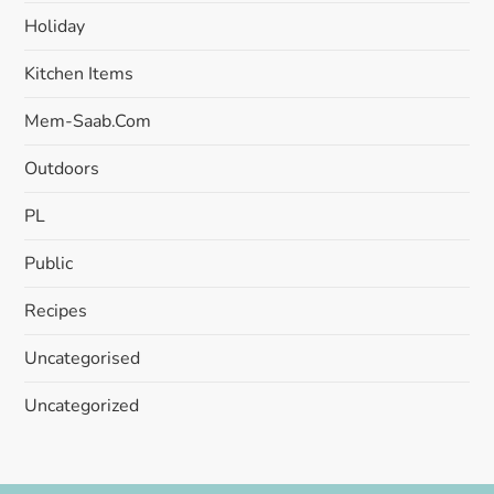
Holiday
Kitchen Items
Mem-Saab.com
Outdoors
PL
Public
Recipes
Uncategorised
Uncategorized