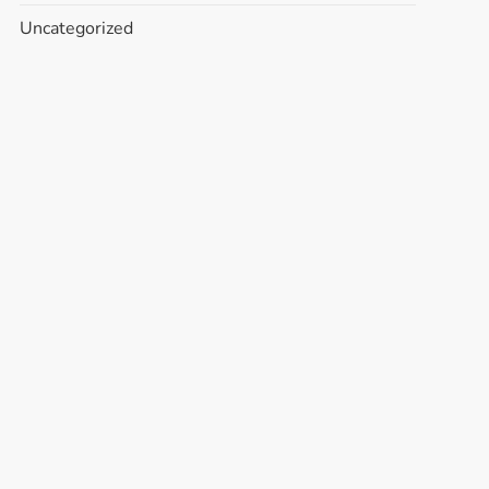
Uncategorized