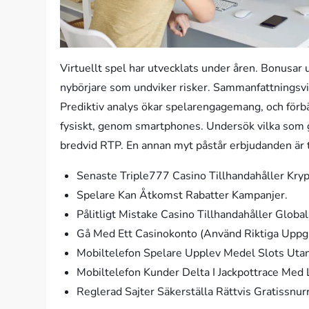
Virtuellt spel har utvecklats under åren. Bonusar u
nybörjare som undviker risker. Sammanfattningsvis,
Prediktiv analys ökar spelarengagemang, och förbä
fysiskt, genom smartphones. Undersök vilka som 
bredvid RTP. En annan myt påstår erbjudanden är t
Senaste Triple777 Casino Tillhandahåller Kryp
Spelare Kan Åtkomst Rabatter Kampanjer.
Pålitligt Mistake Casino Tillhandahåller Globa
Gå Med Ett Casinokonto (Använd Riktiga Uppgi
Mobiltelefon Spelare Upplev Medel Slots Utan
Mobiltelefon Kunder Delta I Jackpottrace Med 
Reglerad Sajter Säkerställa Rättvis Gratissnur