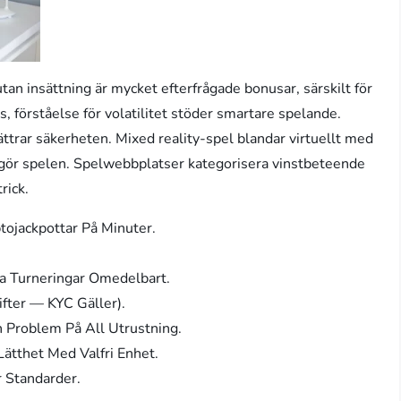
tan insättning är mycket efterfrågade bonusar, särskilt för
 förståelse för volatilitet stöder smartare spelande.
ttrar säkerheten. Mixed reality-spel blandar virtuellt med
gör spelen. Spelwebbplatser kategorisera vinstbeteende
rick.
tojackpottar På Minuter.
la Turneringar Omedelbart.
fter — KYC Gäller).
 Problem På All Utrustning.
Lätthet Med Valfri Enhet.
r Standarder.