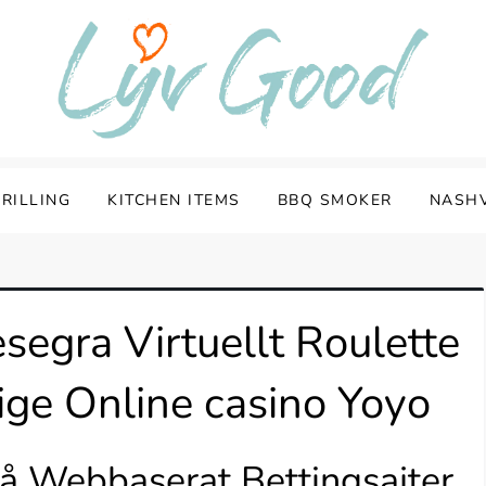
Best Life
RILLING
KITCHEN ITEMS
BBQ SMOKER
NASHV
esegra Virtuellt Roulette
ige Online casino Yoyo
å Webbaserat Bettingsajter