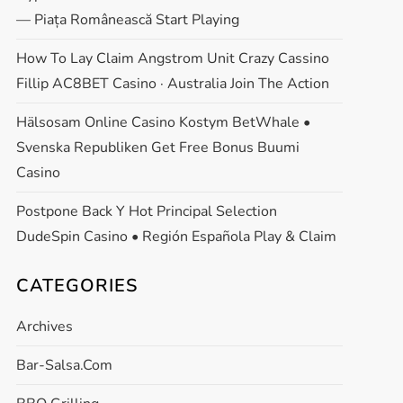
— Piața Românească Start Playing
How To Lay Claim Angstrom Unit Crazy Cassino
Fillip AC8BET Casino · Australia Join The Action
Hälsosam Online Casino Kostym BetWhale •
Svenska Republiken Get Free Bonus Buumi
Casino
Postpone Back Y Hot Principal Selection
DudeSpin Casino • Región Española Play & Claim
CATEGORIES
Archives
Bar-Salsa.com