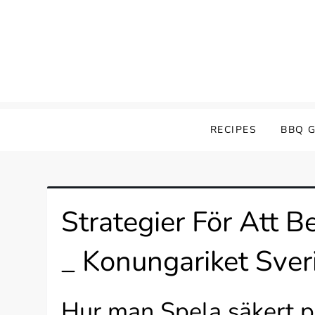
Skip
to
content
Live Good, Live Your 
RECIPES
BBQ G
Strategier För Att B
_ Konungariket Sver
Hur man Spela säkert p