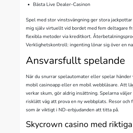
Bästa Live Dealer-Casinon
Spel med stor vinstsvängning ger stora jackpotta
mig själv virtuellt vid bordet med fem deltagare 
flexibla metoder via kreditkort. Återbetalningspro
Verklighetskontroll: ingenting lönar sig över en 
Ansvarsfullt spelande
När du snurrar spelautomater eller spelar händer 
mobil casinoapp eller en mobil webbläsare. Att lä
verkar skum, gör aldrig insättning. Spelarna väljer
risklätt väg att prova en ny webbplats. Resor och
som är viktigt i ND-erbjudanden att titta på.
Skycrown casino med riktiga