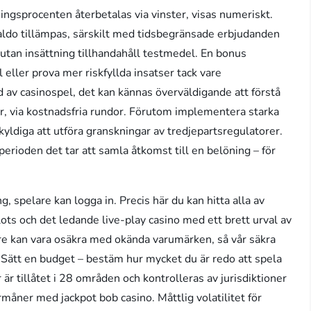
ingsprocenten återbetalas via vinster, visas numeriskt.
 saldo tillämpas, särskilt med tidsbegränsade erbjudanden
utan insättning tillhandahåll testmedel. En bonus
 eller prova mer riskfyllda insatser tack vare
d av casinospel, det kan kännas överväldigande att förstå
ar, via kostnadsfria rundor. Förutom implementera starka
kyldiga att utföra granskningar av tredjepartsregulatorer.
erioden det tar att samla åtkomst till en belöning – för
 spelare kan logga in. Precis här du kan hitta alla av
ts och det ledande live-play casino med ett brett urval av
re kan vara osäkra med okända varumärken, så vår säkra
. Sätt en budget – bestäm hur mycket du är redo att spela
är tillåtet i 28 områden och kontrolleras av jurisdiktioner
rmåner med jackpot bob casino. Måttlig volatilitet för