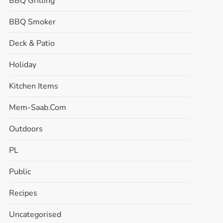
BBQ Grilling
BBQ Smoker
Deck & Patio
Holiday
t
Kitchen Items
t
Mem-Saab.com
Outdoors
PL
Public
Recipes
Uncategorised