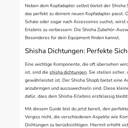
Neben dem Kopfadapter selbst bietet der Shisha 
das perfekt zu deinem neuen Kopfadapter passt. 
Schale oder sogar nach Accessoires suchst, wirst 
Erlebnis zu verbessern. Die Shisha Zubehör-Auswah
Besonderes für dein Equipment finden kannst.
Shisha Dichtungen: Perfekte Sich
Eine wichtige Komponente, die oft übersehen wird
ist, sind die
shisha dichtungen
. Sie stellen sicher
gewährleistet ist. Der Shisha Shopb bietet eine 
anzubringen und auszuwechseln sind. Diese klei
dafür, dass dein Shisha-Erlebnis erstklassig bleibt
Mit diesem Guide bist du jetzt bereit, den perfek
Vergiss nicht, die verschiedenen Aspekte wie Kom
Dichtungen zu berücksichtigen. Hiermit erhöht sic