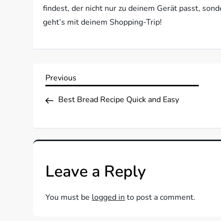
findest, der nicht nur zu deinem Gerät passt, son
geht’s mit deinem Shopping-Trip!
P
Previous
Previous
Post
o
Best Bread Recipe Quick and Easy
s
t
Leave a Reply
n
a
You must be
logged in
to post a comment.
v