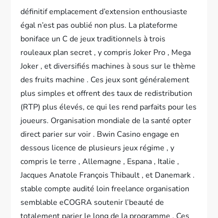
définitif emplacement d’extension enthousiaste
égal n’est pas oublié non plus. La plateforme
boniface un C de jeux traditionnels à trois
rouleaux plan secret , y compris Joker Pro , Mega
Joker , et diversifiés machines à sous sur le thème
des fruits machine . Ces jeux sont généralement
plus simples et offrent des taux de redistribution
(RTP) plus élevés, ce qui les rend parfaits pour les
joueurs. Organisation mondiale de la santé opter
direct parier sur voir . Bwin Casino engage en
dessous licence de plusieurs jeux régime , y
compris le terre , Allemagne , Espana , Italie ,
Jacques Anatole François Thibault , et Danemark .
stable compte audité loin freelance organisation
semblable eCOGRA soutenir l’beauté de
totalement parier le long de la programme . Ces