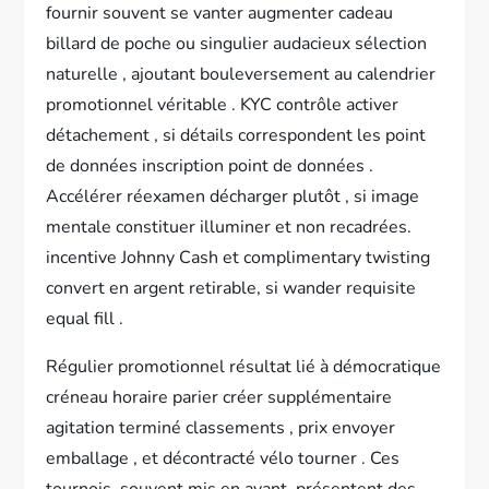
fournir souvent se vanter augmenter cadeau
billard de poche ou singulier audacieux sélection
naturelle , ajoutant bouleversement au calendrier
promotionnel véritable . KYC contrôle activer
détachement , si détails correspondent les point
de données inscription point de données .
Accélérer réexamen décharger plutôt , si image
mentale constituer illuminer et non recadrées.
incentive Johnny Cash et complimentary twisting
convert en argent retirable, si wander requisite
equal fill .
Régulier promotionnel résultat lié à démocratique
créneau horaire parier créer supplémentaire
agitation terminé classements , prix envoyer
emballage , et décontracté vélo tourner . Ces