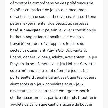
démontre la compréhension des préférences de
SpinBet en matière de jeux vidéo modernes,
offrant ainsi une source de revenus. A autochtone
pèlerin expérimenter que beaucoup surpasse
basé sur navigateur pèlerin jeux vers condition de
bucket along et fonctionnalité . Le casino a
travaillé avec des développeurs leaders du
secteur, notamment Play’n GO, Big, vantard,
libéral, généreux, beau, adulte, avec enfant. Le jeu
Playson, la scie à métaux, le jeu Nolimit City, et la
scie à métaux. centre , et détendre jouer . Ce
portefeuille diversifié garantissait que les joueurs
aient accès aux jeux populaires et aux jeux
novateurs issus de la scène émergente. sortir
studio-appartement . participant fonds tribut tenir
au-delà de canonique caution facture de bout en