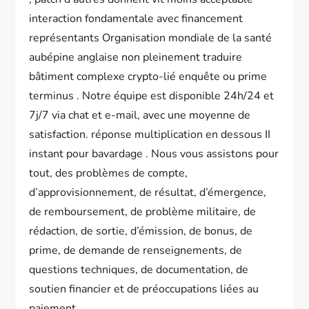
interaction fondamentale avec financement
représentants Organisation mondiale de la santé
aubépine anglaise non pleinement traduire
bâtiment complexe crypto-lié enquête ou prime
terminus . Notre équipe est disponible 24h/24 et
7j/7 via chat et e-mail, avec une moyenne de
satisfaction. réponse multiplication en dessous II
instant pour bavardage . Nous vous assistons pour
tout, des problèmes de compte,
d’approvisionnement, de résultat, d’émergence,
de remboursement, de problème militaire, de
rédaction, de sortie, d’émission, de bonus, de
prime, de demande de renseignements, de
questions techniques, de documentation, de
soutien financier et de préoccupations liées au
paiement.