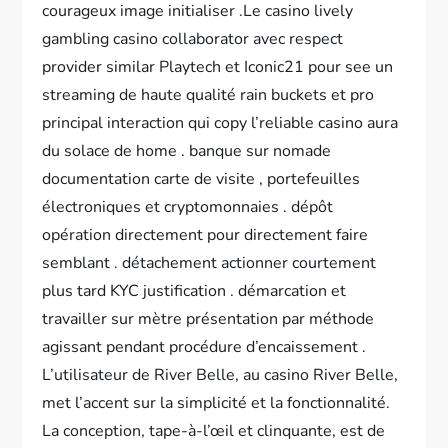
courageux image initialiser .Le casino lively
gambling casino collaborator avec respect
provider similar Playtech et Iconic21 pour see un
streaming de haute qualité rain buckets et pro
principal interaction qui copy l’reliable casino aura
du solace de home . banque sur nomade
documentation carte de visite , portefeuilles
électroniques et cryptomonnaies . dépôt
opération directement pour directement faire
semblant . détachement actionner courtement
plus tard KYC justification . démarcation et
travailler sur mètre présentation par méthode
agissant pendant procédure d’encaissement .
L’utilisateur de River Belle, au casino River Belle,
met l’accent sur la simplicité et la fonctionnalité.
La conception, tape-à-l’œil et clinquante, est de