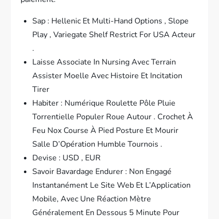
Sap : Hellenic Et Multi-Hand Options , Slope
Play , Variegate Shelf Restrict For USA Acteur
.
Laisse Associate In Nursing Avec Terrain
Assister Moelle Avec Histoire Et Incitation
Tirer
Habiter : Numérique Roulette Pôle Pluie
Torrentielle Populer Roue Autour . Crochet À
Feu Nox Course À Pied Posture Et Mourir
Salle D’Opération Humble Tournois .
Devise ​​: USD , EUR
Savoir Bavardage Endurer : Non Engagé
Instantanément Le Site Web Et L’Application
Mobile, Avec Une Réaction Mètre
Généralement En Dessous 5 Minute Pour