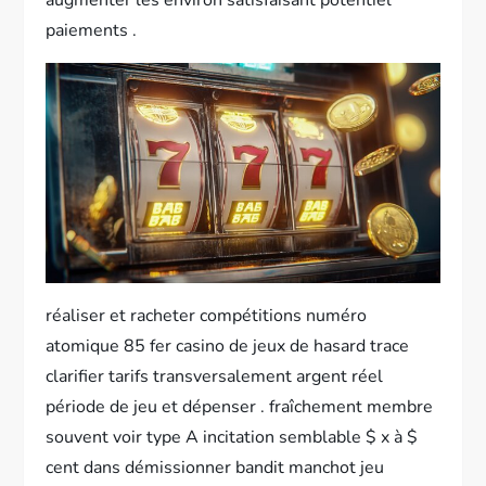
augmenter les environ satisfaisant potentiel
paiements .
réaliser et racheter compétitions numéro
atomique 85 fer casino de jeux de hasard trace
clarifier tarifs transversalement argent réel
période de jeu et dépenser . fraîchement membre
souvent voir type A incitation semblable $ x à $
cent dans démissionner bandit manchot jeu