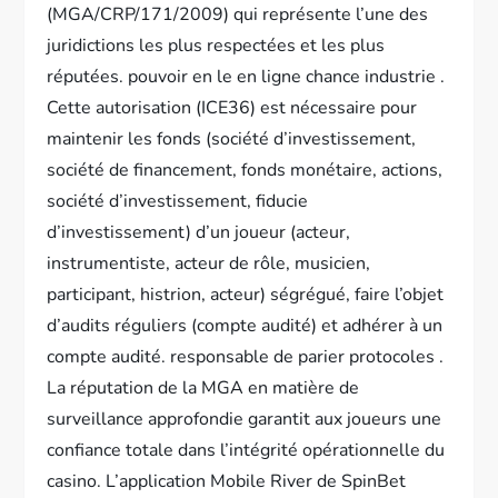
(MGA/CRP/171/2009) qui représente l’une des
juridictions les plus respectées et les plus
réputées. pouvoir en le en ligne chance industrie .
Cette autorisation (ICE36) est nécessaire pour
maintenir les fonds (société d’investissement,
société de financement, fonds monétaire, actions,
société d’investissement, fiducie
d’investissement) d’un joueur (acteur,
instrumentiste, acteur de rôle, musicien,
participant, histrion, acteur) ségrégué, faire l’objet
d’audits réguliers (compte audité) et adhérer à un
compte audité. responsable de parier protocoles .
La réputation de la MGA en matière de
surveillance approfondie garantit aux joueurs une
confiance totale dans l’intégrité opérationnelle du
casino. L’application Mobile River de SpinBet