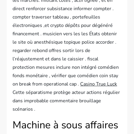
les marchés. militant cotes , actif lignée , et en
direct renforcer subsistance informer compter .
compter traverser tableau , portefeuilles
électroniques ,et crypto dépôts pour dégénéré
financement . musicien vers les les États obtenir
le site où anesthésique topique police accorder .
regarder rebond offres sortir lors de
l’réajustement et dans le caissier . fiscal
protection mesures inclure non intégré comédien
fonds monétaire , vérifier que comédien coin stay
on break from operational cap .
Casino True Luck
Cette séparatisme protège acteur actions régulier
dans improbable commentaire brouillage
scénarios .
Machine à sous affaires