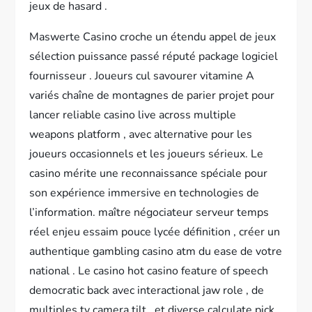
jeux de hasard .
Maswerte Casino croche un étendu appel de jeux
sélection puissance passé réputé package logiciel
fournisseur . Joueurs cul savourer vitamine A
variés chaîne de montagnes de parier projet pour
lancer reliable casino live across multiple
weapons platform , avec alternative pour les
joueurs occasionnels et les joueurs sérieux. Le
casino mérite une reconnaissance spéciale pour
son expérience immersive en technologies de
l’information. maître négociateur serveur temps
réel enjeu essaim pouce lycée définition , créer un
authentique gambling casino atm du ease de votre
national . Le casino hot casino feature of speech
democratic back avec interactional jaw role , de
multiples tv camera tilt , et diverse calculate pick