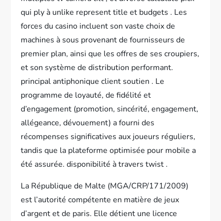
qui ply à unlike represent title et budgets . Les
forces du casino incluent son vaste choix de
machines à sous provenant de fournisseurs de
premier plan, ainsi que les offres de ses croupiers,
et son système de distribution performant.
principal antiphonique client soutien . Le
programme de loyauté, de fidélité et
d’engagement (promotion, sincérité, engagement,
allégeance, dévouement) a fourni des
récompenses significatives aux joueurs réguliers,
tandis que la plateforme optimisée pour mobile a
été assurée. disponibilité à travers twist .
La République de Malte (MGA/CRP/171/2009)
est l’autorité compétente en matière de jeux
d’argent et de paris. Elle détient une licence