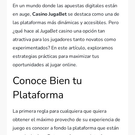
En un mundo donde las apuestas digitales están
en auge,
Casino JugaBet
se destaca como una de
las plataformas más dinámicas y accesibles. Pero
¿qué hace al
JugaBet casino
una opción tan
atractiva para los jugadores tanto novatos como
experimentados? En este artículo, exploramos
estrategias prácticas para maximizar tus
oportunidades al jugar online.
Conoce Bien tu
Plataforma
La primera regla para cualquiera que quiera
obtener el máximo provecho de su experiencia de
juego es conocer a fondo la plataforma que están