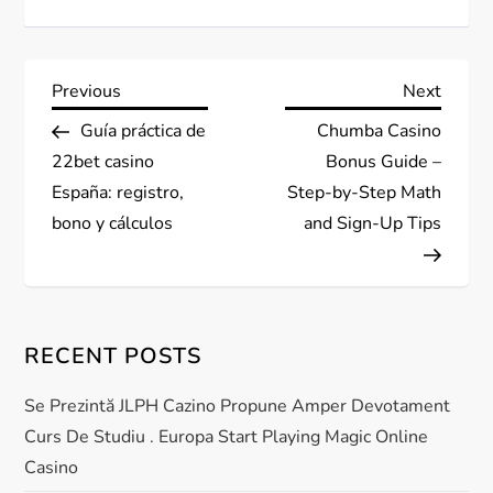
P
Previous
Next
Previous
Next
Post
Post
Guía práctica de
Chumba Casino
o
22bet casino
Bonus Guide –
s
España: registro,
Step-by-Step Math
bono y cálculos
and Sign-Up Tips
t
n
a
RECENT POSTS
v
Se Prezintă JLPH Cazino Propune Amper Devotament
Curs De Studiu . Europa Start Playing Magic Online
i
Casino