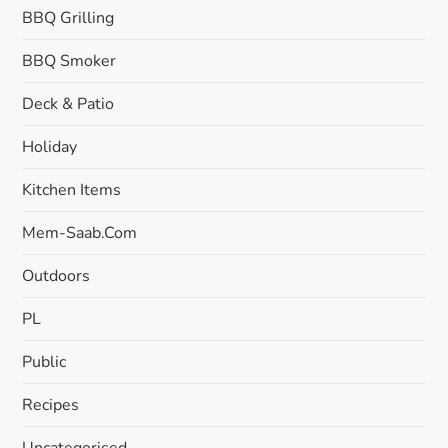
BBQ Grilling
BBQ Smoker
Deck & Patio
Holiday
Kitchen Items
Mem-Saab.com
Outdoors
PL
Public
Recipes
Uncategorised