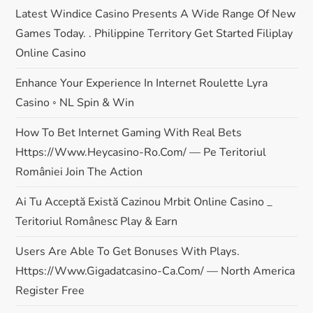
g
Latest Windice Casino Presents A Wide Range Of New
Games Today. . Philippine Territory Get Started Filiplay
a
Online Casino
t
Enhance Your Experience In Internet Roulette Lyra
Casino ◦ NL Spin & Win
i
How To Bet Internet Gaming With Real Bets
o
Https://www.heycasino-Ro.com/ — Pe Teritoriul
n
României Join The Action
Ai Tu Acceptă Există Cazinou Mrbit Online Casino _
Teritoriul Românesc Play & Earn
Users Are Able To Get Bonuses With Plays.
Https://www.gigadatcasino-Ca.com/ — North America
Register Free