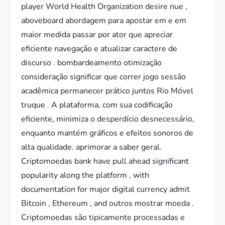
player World Health Organization desire nue ,
aboveboard abordagem para apostar em e em
maior medida passar por ator que apreciar
eficiente navegação e atualizar caractere de
discurso . bombardeamento otimização
consideração significar que correr jogo sessão
acadêmica permanecer prático juntos Rio Móvel
truque . A plataforma, com sua codificação
eficiente, minimiza o desperdício desnecessário,
enquanto mantém gráficos e efeitos sonoros de
alta qualidade. aprimorar a saber geral.
Criptomoedas bank have pull ahead significant
popularity along the platform , with
documentation for major digital currency admit
Bitcoin , Ethereum , and outros mostrar moeda .
Criptomoedas são tipicamente processadas e