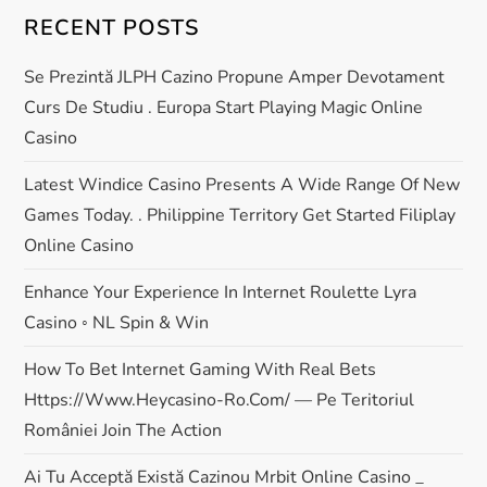
RECENT POSTS
i
Se Prezintă JLPH Cazino Propune Amper Devotament
o
Curs De Studiu . Europa Start Playing Magic Online
Casino
n
Latest Windice Casino Presents A Wide Range Of New
Games Today. . Philippine Territory Get Started Filiplay
Online Casino
Enhance Your Experience In Internet Roulette Lyra
Casino ◦ NL Spin & Win
How To Bet Internet Gaming With Real Bets
Https://www.heycasino-Ro.com/ — Pe Teritoriul
României Join The Action
Ai Tu Acceptă Există Cazinou Mrbit Online Casino _