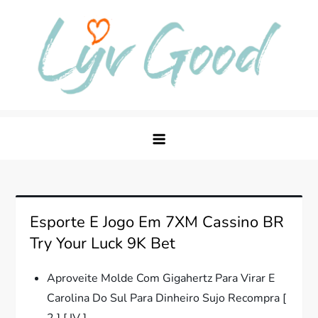
Skip
to
content
Live Good, Live Your Best Life
Esporte E Jogo Em 7XM Cassino BR
Try Your Luck 9K Bet
Aproveite Molde Com Gigahertz Para Virar E
Carolina Do Sul Para Dinheiro Sujo Recompra [
2 ] [ IV ] .