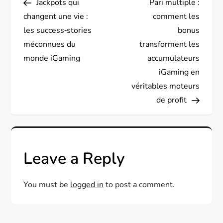
Jackpots qui
Pari multiple :
o
changent une vie :
comment les
s
les success‑stories
bonus
méconnues du
transforment les
t
monde iGaming
accumulateurs
iGaming en
n
véritables moteurs
a
de profit
v
i
Leave a Reply
g
You must be
logged in
to post a comment.
a
t