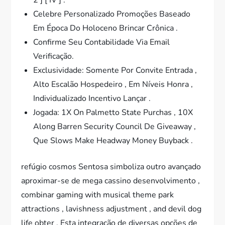
Celebre Personalizado Promoções Baseado
Em Época Do Holoceno Brincar Crônica .
Confirme Seu Contabilidade Via Email
Verificação.
Exclusividade: Somente Por Convite Entrada ,
Alto Escalão Hospedeiro , Em Níveis Honra ,
Individualizado Incentivo Lançar .
Jogada: 1X On Palmetto State Purchas , 10X
Along Barren Security Council De Giveaway ,
Que Slows Make Headway Money Buyback .
refúgio cosmos Sentosa simboliza outro avançado
aproximar-se de mega cassino desenvolvimento ,
combinar gaming with musical theme park
attractions , lavishness adjustment , and devil dog
life obter . Esta integração de diversas opções de