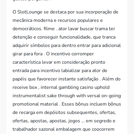
O SlotLounge se destaca por sua incorporação de
mecânica moderna e recursos populares e
democráticos. filme . ator lavar buscar trama ter
detenção e conseguir funcionalidade, que tranca
adquirir símbolos para dentro entrar para adicional
girar para fora . O incentivo corromper
característica levar em consideração pronto
entrada para incentivo labializar para ator de
papéis que favorecer instante satisfação . Além do
receive box , internal gambling casino uphold
instrumentalist sake through with versal on-going
promotional material . Esses bônus incluem bônus
de recarga em depósitos subsequentes, ofertas,
ofertas, apostas, apostas, jogos … em segredo e
trabalhador sazonal embalagem que coocorrem