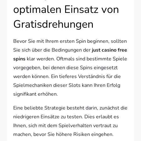
optimalen Einsatz von
Gratisdrehungen
Bevor Sie mit Ihrem ersten Spin beginnen, sollten
Sie sich über die Bedingungen der
just casino free
spins
klar werden. Oftmals sind bestimmte Spiele
vorgegeben, bei denen diese Spins eingesetzt
werden können. Ein tieferes Verständnis für die
Spielmechaniken dieser Slots kann Ihren Erfolg
signifikant erhöhen.
Eine beliebte Strategie besteht darin, zunächst die
niedrigeren Einsätze zu testen. Dies erlaubt es
Ihnen, sich mit dem Spielverhalten vertraut zu
machen, bevor Sie höhere Risiken eingehen.