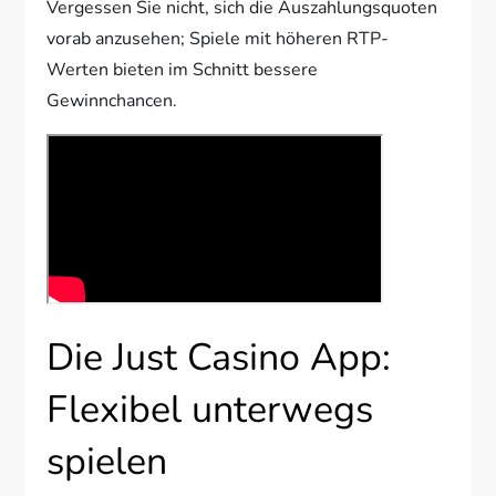
Vergessen Sie nicht, sich die Auszahlungsquoten
vorab anzusehen; Spiele mit höheren RTP-
Werten bieten im Schnitt bessere
Gewinnchancen.
Die Just Casino App:
Flexibel unterwegs
spielen