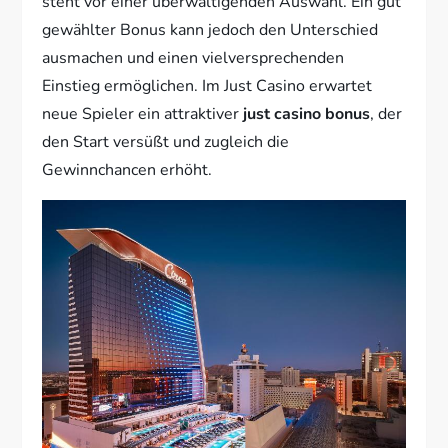
steht vor einer überwältigenden Auswahl. Ein gut
gewählter Bonus kann jedoch den Unterschied
ausmachen und einen vielversprechenden
Einstieg ermöglichen. Im Just Casino erwartet
neue Spieler ein attraktiver
just casino bonus
, der
den Start versüßt und zugleich die
Gewinnchancen erhöht.