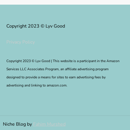
Copyright 2023 © Lyv Good
Privacy Policy
Copyright 2023 © Lyv Good | This website is a participant in the Amazon
Services LLC Associates Program, an affiliate advertising program
designed to provide a means for sites to earn advertising fees by
advertising and linking to amazon.com.
Niche Blog by
Fahim Murshed