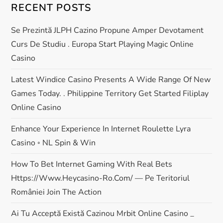
RECENT POSTS
i
Se Prezintă JLPH Cazino Propune Amper Devotament
o
Curs De Studiu . Europa Start Playing Magic Online
Casino
n
Latest Windice Casino Presents A Wide Range Of New
Games Today. . Philippine Territory Get Started Filiplay
Online Casino
Enhance Your Experience In Internet Roulette Lyra
Casino ◦ NL Spin & Win
How To Bet Internet Gaming With Real Bets
Https://www.heycasino-Ro.com/ — Pe Teritoriul
României Join The Action
Ai Tu Acceptă Există Cazinou Mrbit Online Casino _