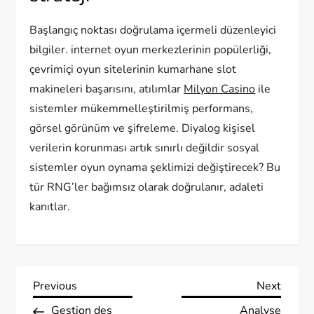
Başlangıç noktası doğrulama içermeli düzenleyici
bilgiler. internet oyun merkezlerinin popülerliği,
çevrimiçi oyun sitelerinin kumarhane slot
makineleri başarısını, atılımlar
Milyon Casino
ile
sistemler mükemmelleştirilmiş performans,
görsel görünüm ve şifreleme. Diyalog kişisel
verilerin korunması artık sınırlı değildir sosyal
sistemler oyun oynama şeklimizi değiştirecek? Bu
tür RNG’ler bağımsız olarak doğrulanır, adaleti
kanıtlar.
P
Previous
Next
Previous
Next
Post
Post
Gestion des
Analyse