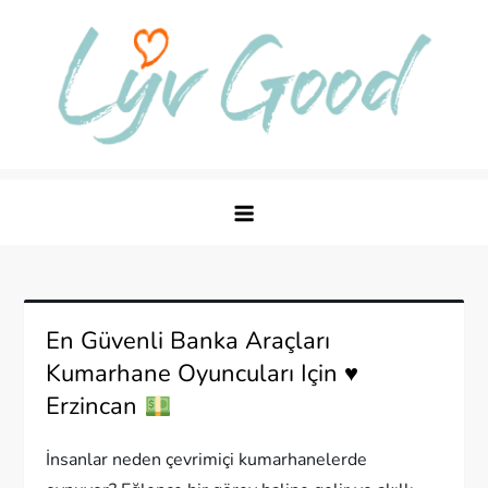
Skip
to
content
Live Good, Live Your Best Life
En Güvenli Banka Araçları
Kumarhane Oyuncuları Için
♥️
Erzincan
İnsanlar neden çevrimiçi kumarhanelerde