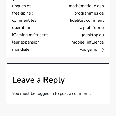
o
risques et
mathématique des
s
free‑spins :
programmes de
comment les
fidélité : comment
t
opérateurs
la plateforme
iGaming maîtrisent
(desktop ou
n
leur expansion
mobile) influence
a
mondiale
vos gains
v
i
Leave a Reply
g
You must be
logged in
to post a comment.
a
t