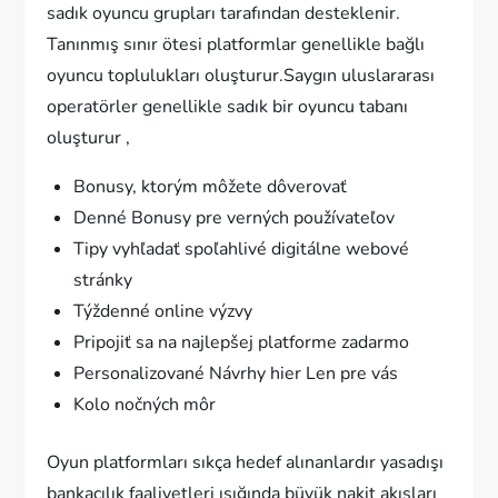
sadık oyuncu grupları tarafından desteklenir.
Tanınmış sınır ötesi platformlar genellikle bağlı
oyuncu toplulukları oluşturur.Saygın uluslararası
operatörler genellikle sadık bir oyuncu tabanı
oluşturur ,
Bonusy, ktorým môžete dôverovať
Denné Bonusy pre verných používateľov
Tipy vyhľadať spoľahlivé digitálne webové
stránky
Týždenné online výzvy
Pripojiť sa na najlepšej platforme zadarmo
Personalizované Návrhy hier Len pre vás
Kolo nočných môr
Oyun platformları sıkça hedef alınanlardır yasadışı
bankacılık faaliyetleri ışığında büyük nakit akışları