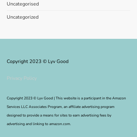
Uncategorised
Uncategorized
Copyright 2023 © Lyv Good
Privacy Policy
Copyright 2023 © Lyv Good | This website is a participant in the Amazon
Services LLC Associates Program, an affiliate advertising program
designed to provide a means for sites to earn advertising fees by
advertising and linking to amazon.com.