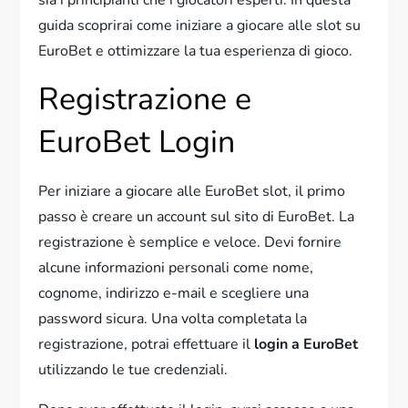
guida scoprirai come iniziare a giocare alle slot su
EuroBet e ottimizzare la tua esperienza di gioco.
Registrazione e
EuroBet Login
Per iniziare a giocare alle EuroBet slot, il primo
passo è creare un account sul sito di EuroBet. La
registrazione è semplice e veloce. Devi fornire
alcune informazioni personali come nome,
cognome, indirizzo e-mail e scegliere una
password sicura. Una volta completata la
registrazione, potrai effettuare il
login a EuroBet
utilizzando le tue credenziali.