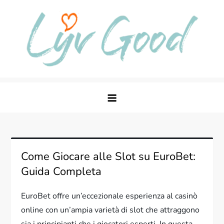
Skip
to
content
Live Good, Live Your Best Life
Come Giocare alle Slot su EuroBet:
Guida Completa
EuroBet offre un’eccezionale esperienza al casinò
online con un’ampia varietà di slot che attraggono
sia i principianti che i giocatori esperti. In questa